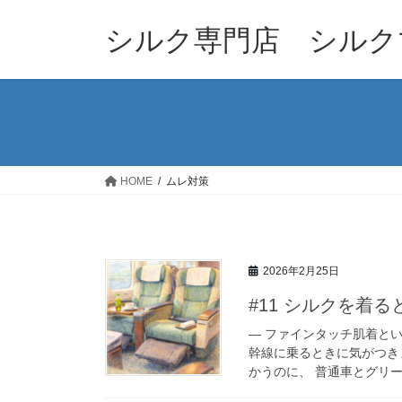
コ
ナ
ン
ビ
シルク専門店 シルク
テ
ゲ
ン
ー
ツ
シ
へ
ョ
ス
ン
キ
に
ッ
移
HOME
ムレ対策
プ
動
2026年2月25日
#11 シルクを着
― ファインタッチ肌着とい
幹線に乗るときに気がつき
かうのに、 普通車とグリー