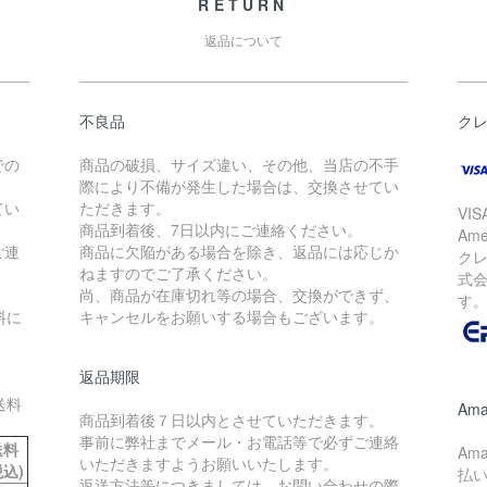
RETURN
返品について
不良品
ク
での
商品の破損、サイズ違い、その他、当店の不手
際により不備が発生した場合は、交換させてい
てい
ただきます。
VIS
商品到着後、7日以内にご連絡ください。
Am
ご連
商品に欠陥がある場合を除き、返品には応じか
ク
ねますのでご了承ください。
式会
尚、商品が在庫切れ等の場合、交換ができず、
す
料に
キャンセルをお願いする場合もございます。
返品期限
送料
Ama
商品到着後７日以内とさせていただきます。
事前に弊社までメール・お電話等で必ずご連絡
送料
Am
いただきますようお願いいたします。
税込)
払
返送方法等につきましては、お問い合わせの際