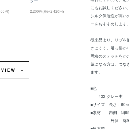
ター
にもお試しください
300円)
2,200円(税込2,420円)
シルク保湿性が高い
ーをおすすめします
従来品より、リブを
きにくく、引っ掛か
両端のステッチをか
気になる方は、つな
EVIEW
ます。
■色
403 グレー杢 4
■サイズ 長さ：60
■素材 内側 絹95
外側 綿95％ 
■日本製