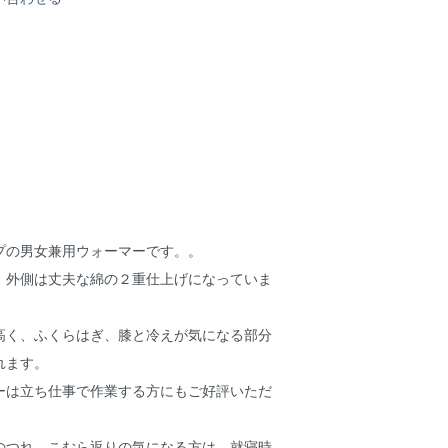
プの男女兼用ウォーマーです。。
、外側は丈夫な綿の２重仕上げになっていま
高く、ふくらはぎ、膝と冷えが気になる部分
れます。
ーは立ち仕事で作業する方にもご好評いただ
のつれ、こむら返りの気になる方は、就寝時