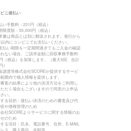
ンビニ後払い
払い手数料：231円（税込）
用限度額：55,000円（税込）
請求書は商品とは別に郵送されます。発行から
4日以内にコンビニでお支払いください。
お支払い期限を一定期間過ぎてもご入金の確認
とれない場合、ご請求金額に回収事務手数料
7円（税込）を加算します。（最大3回、合計
1円）
金譲渡等株式会社SCOREが提供するサービ
の範囲内で個人情報を提供します。
信審査の結果により他の決済方法をご利用し
いただく場合もございますので同意の上申込
ださい。
供する目的：後払い決済のための審査及び代
回収や債権管理のため
会社SCOREよりサービスに関する情報のお
らせのため
する項目：氏名、電話番号、住所、E‐MAIL
ドレス、購入商品、金額等