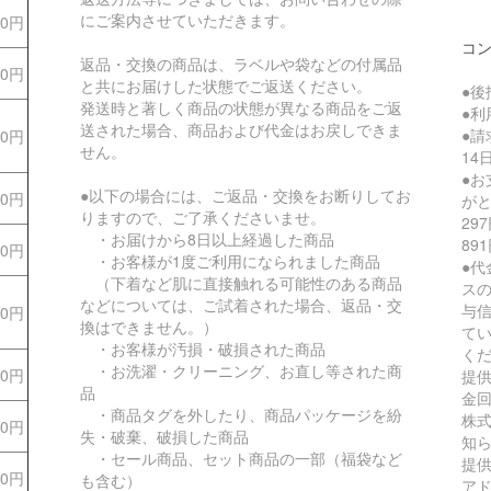
にご案内させていただきます。
70円
コ
返品・交換の商品は、ラベルや袋などの付属品
70円
と共にお届けした状態でご返送ください。
●後
発送時と著しく商品の状態が異なる商品をご返
●利
送された場合、商品および代金はお戻しできま
●
70円
せん。
1
●
●以下の場合には、ご返品・交換をお断りしてお
70円
が
りますので、ご了承くださいませ。
29
・お届けから8日以上経過した商品
89
00円
・お客様が1度ご利用になられました商品
●代
（下着など肌に直接触れる可能性のある商品
ス
などについては、ご試着された場合、返品・交
与
80円
換はできません。）
て
・お客様が汚損・破損された商品
く
・お洗濯・クリーニング、お直し等された商
80円
提
品
金
・商品タグを外したり、商品パッケージを紛
株式
80円
失・破棄、破損した商品
知
・セール商品、セット商品の一部（福袋など
提供
80円
も含む）
ア