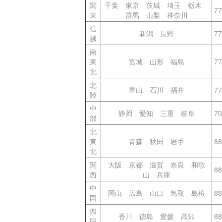
関
千葉 東京 茨城 埼玉 栃木
7
東
群馬 山梨 神奈川
信
新潟 長野
7
越
南
東
宮城 山形 福島
7
北
北
富山 石川 福井
7
陸
中
静岡 愛知 三重 岐阜
7
部
北
東
青森 秋田 岩手
8
北
関
大阪 京都 滋賀 奈良 和歌
8
西
山 兵庫
中
岡山 広島 山口 鳥取 島根
8
国
四
香川 徳島 愛媛 高知
8
国