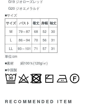
G19 ジオローズレッド
G20 ジオエメラルド
■サイズ
サイズ
バスト
着丈
身幅
袖丈
M
79～87
68
52
30
L
86～94
70
56
31
LL
93～101
71
57
31
単位:cm
■素材 絹100％(120g/㎡)
■中国製
RECOMMENDED ITEM