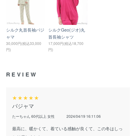
シルク丸首長袖パジ
シルクGeo(ジオ)丸
ャマ
首長袖シャツ
30,000円(税込33,000
17,000円(税込18,700
円)
円)
REVIEW
★
★
★
★
★
パジャマ
たーちゃん 60代以上 女性
2024/04/19 16:11:06
最高に、暖かくて、着ている感触が良くて、この冬はしっ