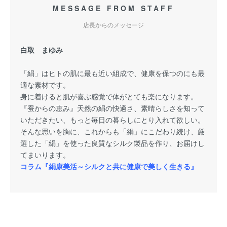
MESSAGE FROM STAFF
店長からのメッセージ
白取 まゆみ
「絹」はヒトの肌に最も近い組成で、健康を保つのにも最
適な素材です。
身に着けると肌が喜ぶ感覚で体がとても楽になります。
『蚕からの恵み』天然の絹の快適さ、素晴らしさを知って
いただきたい、もっと毎日の暮らしにとり入れて欲しい。
そんな思いを胸に、これからも「絹」にこだわり続け、厳
選した「絹」を使った良質なシルク製品を作り、お届けし
てまいります。
コラム『絹康美活～シルクと共に健康で美しく生きる』