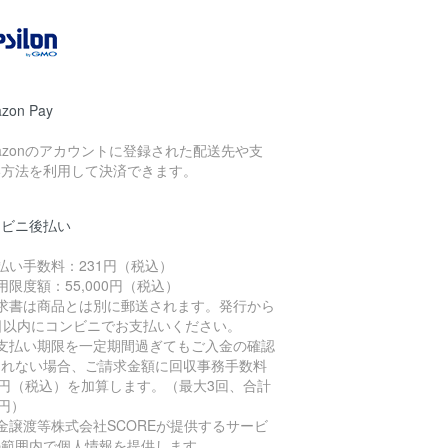
。
zon Pay
azonのアカウントに登録された配送先や支
い方法を利用して決済できます。
ンビニ後払い
払い手数料：231円（税込）
用限度額：55,000円（税込）
請求書は商品とは別に郵送されます。発行から
4日以内にコンビニでお支払いください。
お支払い期限を一定期間過ぎてもご入金の確認
とれない場合、ご請求金額に回収事務手数料
7円（税込）を加算します。（最大3回、合計
1円）
金譲渡等株式会社SCOREが提供するサービ
の範囲内で個人情報を提供します。