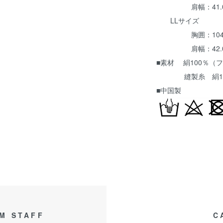
肩幅：41.0cm
LLサイズ
胸囲：104～11
肩幅：42.0cm
■素材 絹100％（フ
縫製糸 絹10
■中国製
M STAFF
C