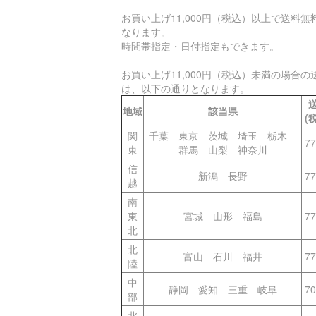
お買い上げ11,000円（税込）以上で送料無
なります。
時間帯指定・日付指定もできます。
お買い上げ11,000円（税込）未満の場合の
は、以下の通りとなります。
地域
該当県
(
関
千葉 東京 茨城 埼玉 栃木
7
東
群馬 山梨 神奈川
信
新潟 長野
7
越
南
東
宮城 山形 福島
7
北
北
富山 石川 福井
7
陸
中
静岡 愛知 三重 岐阜
7
部
北