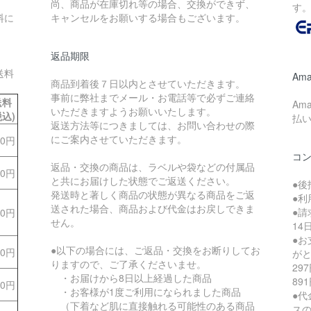
尚、商品が在庫切れ等の場合、交換ができず、
す
料に
キャンセルをお願いする場合もございます。
返品期限
送料
Ama
商品到着後７日以内とさせていただきます。
事前に弊社までメール・お電話等で必ずご連絡
送料
Am
いただきますようお願いいたします。
税込)
払
返送方法等につきましては、お問い合わせの際
にご案内させていただきます。
70円
コ
返品・交換の商品は、ラベルや袋などの付属品
70円
と共にお届けした状態でご返送ください。
●後
発送時と著しく商品の状態が異なる商品をご返
●利
送された場合、商品および代金はお戻しできま
●
70円
せん。
1
●
●以下の場合には、ご返品・交換をお断りしてお
70円
が
りますので、ご了承くださいませ。
29
・お届けから8日以上経過した商品
89
00円
・お客様が1度ご利用になられました商品
●代
（下着など肌に直接触れる可能性のある商品
ス