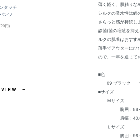
薄く軽く、肌触りな
ンタッチ
シルクの吸水性は綿の
パンツ
さらっと感が持続し
720円)
静菌(菌の増殖を抑え
ルクの肌着はおすす
薄手でアウターにひ
ので、一年を通じて
■色
09 ブラック 9
EVIEW
■サイズ
Ｍサイズ
胸囲：88～96c
肩幅：40.0cm
Ｌサイズ
胸囲：96～104