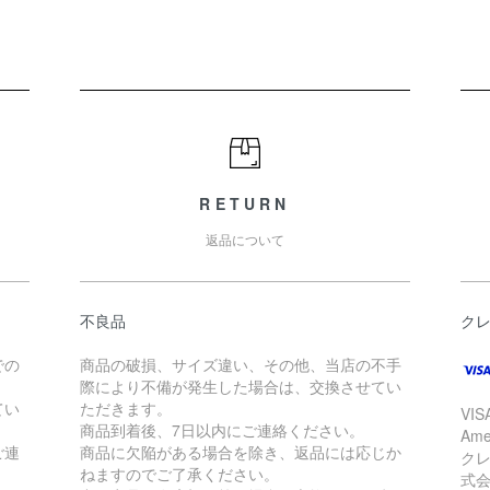
RETURN
返品について
不良品
ク
での
商品の破損、サイズ違い、その他、当店の不手
際により不備が発生した場合は、交換させてい
てい
ただきます。
VIS
商品到着後、7日以内にご連絡ください。
Am
ご連
商品に欠陥がある場合を除き、返品には応じか
ク
ねますのでご了承ください。
式会