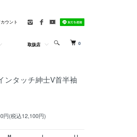
アカウント
0
取扱店
インタッチ紳士V首半袖
0円(税込12,100円)
M
L
LL