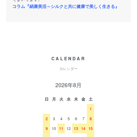
コラム『絹康美活～シルクと共に健康で美しく生きる』
CALENDAR
カレンダー
2026年8月
日
月
火
水
木
金
土
1
2
3
4
5
6
7
8
9
10
11
12
13
14
15